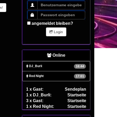
n!
angemeldet bleiben?
Login
Online
DJ_Burli
16:44
Red Night
17:01
1 x Gast:
Sendeplan
1 x DJ_Burli:
Startseite
3 x Gast:
Startseite
1 x Red Night:
Startseite