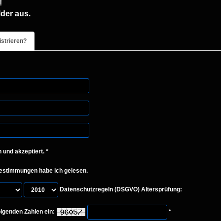
!
lder aus.
strieren?
 und akzeptiert. *
estimmungen habe ich gelesen.
Datenschutzregeln (DSGVO) Altersprüfung:
folgenden Zahlen ein:
*