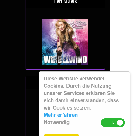
Fan Musik
Diese Website verwendet
Gema & GvL
Cookies. Durch die Nutzung
unserer Services erklären Sie
sich damit einverstanden, dass
wir Cookies setzen.
Mehr erfahren
Notwendig