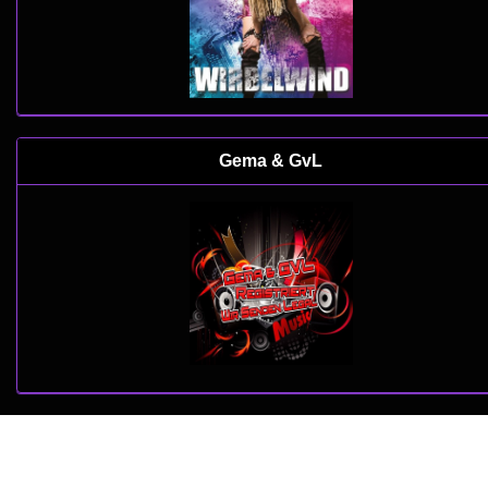
Gema & GvL
copyright 2022 by
www.web-