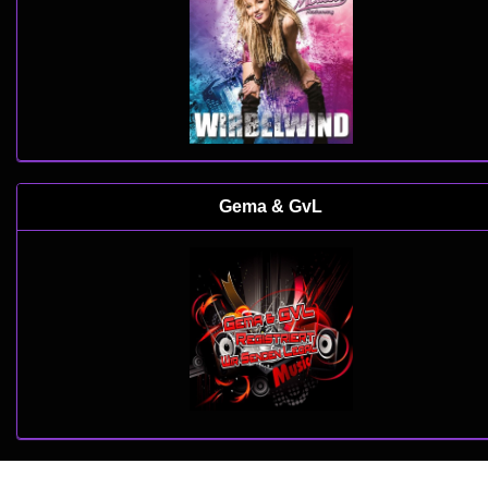
Gema & GvL
copyright 2022 by
www.web-