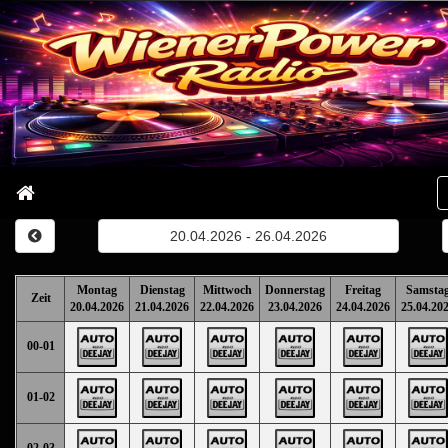
20.04.2026 - 26.04.2026
Montag
Dienstag
Mittwoch
Donnerstag
Freitag
Samsta
Zeit
20.04.2026
21.04.2026
22.04.2026
23.04.2026
24.04.2026
25.04.20
00-01
01-02
02-03