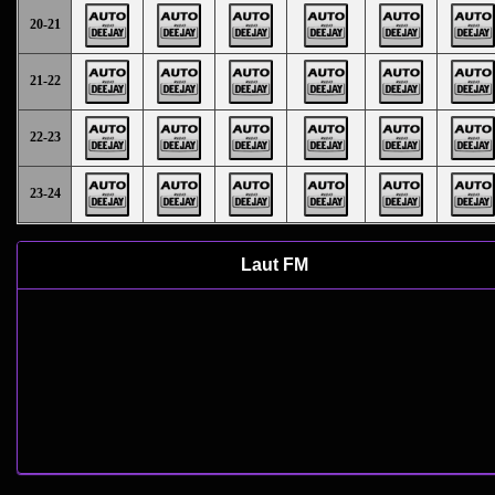
20-21
21-22
22-23
23-24
Laut FM